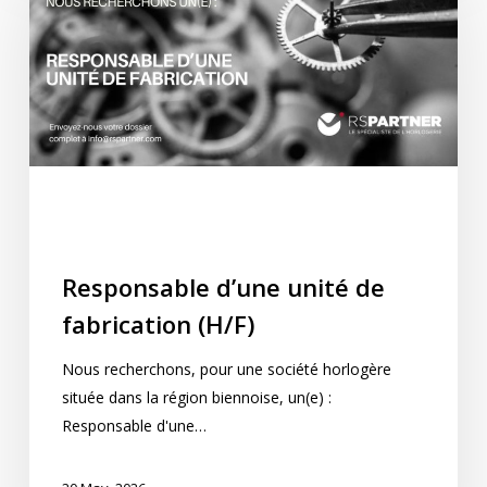
unité
de
fabrication
(H/F)
Fabrication
Industrialisation
Process
Production
Responsable d’une unité de
fabrication (H/F)
Nous recherchons, pour une société horlogère
située dans la région biennoise, un(e) :
Responsable d'une…