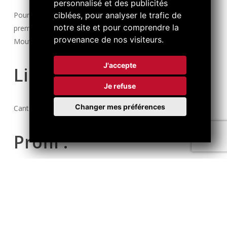
personnalisé et des publicités
Pour notre client, une manufacture horlogère de tout
ciblées, pour analyser le trafic de
notre site et pour comprendre la
premier plan, nous recherchons un(e) : Constructeur
provenance de nos visiteurs.
Mouvements (H/F)
J'accepte
Lieu :
Je refuse
Changer mes préférences
Canton de Neuchâtel
Profil :
Ingénieur en Microtechnique ou Mécanique ou
équivalent.
Expérience reconnue dans un bureau technique
horloger, dans la construction de mouvements